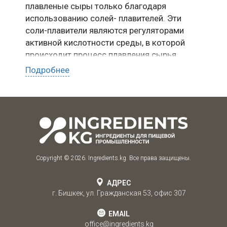
плавленые сыры только благодаря
использованию солей- плавителей. Эти
соли-плавители являются регуляторами
активной кислотности среды, в которой
происходит процесс плавления сырья,
содержащего белок.
Подробнее
Эффект действия солей-плавителей на
качество готового продукта зависит от их
дозы, способа внесения в творожную
массу и способности их к растворению при
контакте с перемешанным и нагретым
сыром.
Соли-плавители для сыров состоят из
Copyright © 2026. Ingredients.kg. Все права защищены.
фосфатных и цитратных солей, которые
разработаны
АДРЕС
в технологических сырах для обеспечения
г. Бишкек, ул. Гражданская 53, офис 307
эмульгирования сырья, для регулирования и
корректировки значений рН
EMAIL
office@ingredients.kg